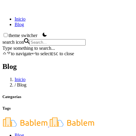
Inicio
Blog
theme switcher
search icon
Type something to search...
to navigate
to select
to close
ESC
Blog
Inicio
/
Blog
Categorías
Tags
Blog